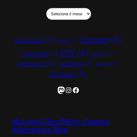
Archivi
Camper
(6)
Avventura
(3)
bluetti
(1)
DIY
(6)
camperlife
(2)
gas free
(1)
opensource
(2)
Sardegna
(2)
security
(1)
Victron
(4)
Mastodon
Instagram
Facebook
McLouis Glen 560vv Camper
Adventures Blog