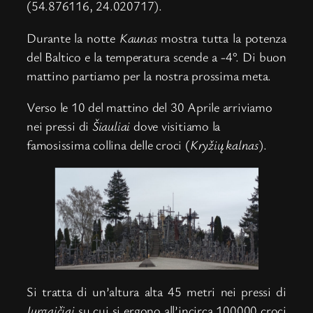
(54.876116, 24.020717).
Durante la notte
Kaunas
mostra tutta la potenza
del Baltico e la temperatura scende a -4°. Di buon
mattino partiamo per la nostra prossima meta.
Verso le 10 del mattino del 30 Aprile arriviamo
nei pressi di
Šiauliai
dove visitiamo la
famosissima collina delle croci (
Kryžių kalnas
).
Si tratta di un’altura alta 45 metri nei pressi di
Jurgaičiai
su cui si ergono all’incirca 100000 croci