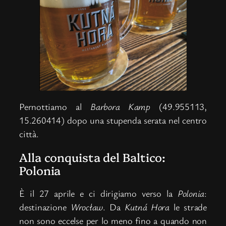
Pernottiamo al
Barbora Kamp
(49.955113,
15.260414) dopo una stupenda serata nel centro
città.
Alla conquista del Baltico:
Polonia
È il 27 aprile e ci dirigiamo verso la
Polonia
:
destinazione
Wrocław
. Da
Kutná Hora
le strade
non sono eccelse per lo meno fino a quando non