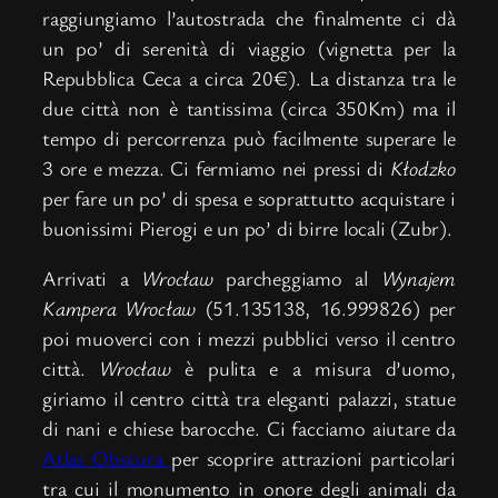
raggiungiamo l’autostrada che finalmente ci dà
un po’ di serenità di viaggio (vignetta per la
Repubblica Ceca a circa 20€). La distanza tra le
due città non è tantissima (circa 350Km) ma il
tempo di percorrenza può facilmente superare le
3 ore e mezza. Ci fermiamo nei pressi di
Kłodzko
per fare un po’ di spesa e soprattutto acquistare i
buonissimi Pierogi e un po’ di birre locali (Zubr).
Arrivati a
Wrocław
parcheggiamo al
Wynajem
Kampera Wrocław
(51.135138, 16.999826) per
poi muoverci con i mezzi pubblici verso il centro
città.
Wrocław
è pulita e a misura d’uomo,
giriamo il centro città tra eleganti palazzi, statue
di nani e chiese barocche. Ci facciamo aiutare da
Atlas Obscura
per scoprire attrazioni particolari
tra cui il monumento in onore degli animali da